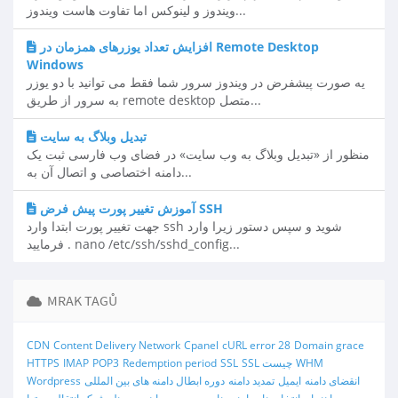
ویندوز و لینوکس اما تفاوت هاست ویندوز...
افزایش تعداد یوزرهای همزمان در Remote Desktop
Windows
یه صورت پیشفرض در ویندوز سرور شما فقط می توانید با دو یوزر
به سرور از طریق remote desktop متصل...
تبدیل وبلاگ به سایت
منظور از «تبدیل وبلاگ به وب سایت» در فضای وب فارسی ثبت یک
دامنه اختصاصی و اتصال آن به...
آموزش تغییر پورت پیش فرض SSH
جهت تغییر پورت ابتدا وارد ssh شوید و سپس دستور زیرا وارد
فرمایید . nano /etc/ssh/sshd_config...
MRAK TAGŮ
CDN
Content Delivery Network
Cpanel
cURL error 28
Domain grace
WHM
SSL چیست
SSL
Redemption period
POP3
IMAP
HTTPS
انقضای دامنه
ایمیل
تمدید دامنه
دوره ابطال دامنه های بین المللی
Wordpress