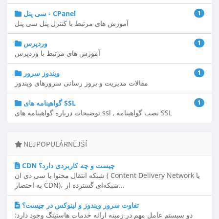
1
سی پنل - CPanel
آموزش های مرتبط با کنترل پنل سی پنل
1
وردپرس
آموزش های مرتبط با وردپرس
1
ویندوز سرور
مقالات مدیریت و بروز رسانی سرورهای ویندوز
1
گواهینامه های SSL
توضیحات درباره گواهینامه های ssl , نصب گواهینامه SSL
NEJPOPULÁRNĚJŠÍ
CDN چیست و چه کاربردی دارد؟
شبکه انتقال محتوا یا سی دی ان ( Content Delivery Network یا
به اختصار CDN)، شبکه‌ای گسترده از...
تفاوت سرور ویندوز و لینوکس در چیست؟
دو سیستم عامل مهم در زمینه ارائه خدمات هاستینگ وجود دارد: