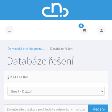
0
Přepnout navigaci
Domovská stránka portálu
Databáze řešení
Databáze řešení
KATEGORIE