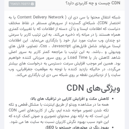
CDN چیست و چه کاربردی دارد؟
הדפסת המאמר
شبکه انتقال محتوا یا سی دی ان ( Content Delivery Network یا به
اختصار CDN)، شبکه‌ای گسترده از سرورهای مستقر در نقاط مختلف
دنیاست که اطلاعات ایستا و یا آن دسته از اطلاعات که با تغییرات کمتری
همراه هستند را در میانه راه ذخیره می‌کند. به این ترتیب کاربر با سرعتی
دو چندان وب سایت مورد نیاز خود را بارگذاری می‌نماید. این اطلاعات
ایستا می‌تواند شامل فایل‌های Css ، Javascript، تصاویر، فایل های
ویدیوئی و …باشد. به این ترتیب با مراجعه کمتر کاربر به سرور اصلی
شاهد کاهش بار یا Load Time بر روی سرور میزبانی کننده خواهیم
بود. همین امر موجب افزایش سرعت دسترسی به درخواست های بیشتر
می‌گردد، در حالیکه بازدید کننده با توجه به موقعیت جغرافیایی، وب
سایت را از نزدیکترین نقطه بر روی شبکه سی دی ان بارگذاری می‌کند.
ویژگی‌های CDN
کاهش مکث و افزایش کارایی در ترافیک های بالا:
همه ما در مشاهده ویدئو از طریق اینترنت با مشکل قطعی و تکه
تکه شدن تصویر مواجه شده ایم، یکی از کاربردهای اصی CDN
این است که به ارائه بهتر محتوای تصویری و صوتی کمک کرده که
این خود سبب بهبود نگرش کاربران نسبت به سایت ها می شود.
بهبود رنگ در موتورهای جستجو یا SEO: