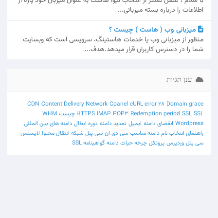
با سلام ، ضمن تشکر از انتخاب نیوا هاست به عنوان میزبان خود پاره از
اطلاعات را درباره بسته میزبانی...
میزبانی وب ( هاست ) چیست ؟
منظور از میزبانی وب یا خدمات هاستینگ، سرویسی است که وبسایت
شما را در دسترس کاربران قرار میدهد.هدف...
ענן תגיות
CDN
Content Delivery Network
Cpanel
cURL error 28
Domain grace
SSL چیست
SSL
Redemption period
POP3
IMAP
HTTPS
WHM
Wordpress
انقضای دامنه
ایمیل
تمدید دامنه
دوره ابطال دامنه های بین المللی
راهنمای انتخاب نام دامنه مناسب
سی دی ان
سی پنل
شبکه انتقال محتوا
لایسنس
سی پنل
وردپرس
پروتکل‌
چرخه حیات دامنه
گواهینامه SSL