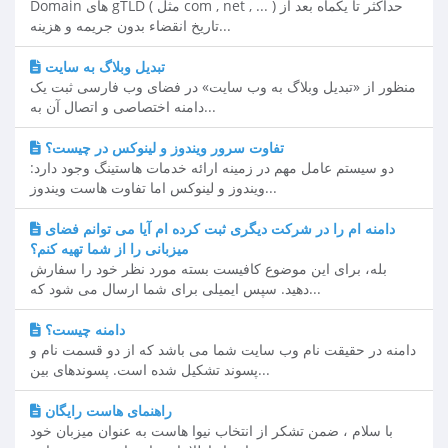
Domain های gTLD ( مثل com , net , ... ) حداکثر تا یکماه بعد از
تاریخ انقضاء بدون جریمه و هزینه...
تبدیل وبلاگ به سایت
منظور از «تبدیل وبلاگ به وب سایت» در فضای وب فارسی ثبت یک
دامنه اختصاصی و اتصال آن به...
تفاوت سرور ویندوز و لینوکس در چیست؟
دو سیستم عامل مهم در زمینه ارائه خدمات هاستینگ وجود دارد:
ویندوز و لینوکس اما تفاوت هاست ویندوز...
دامنه ام را در شرکت دیگری ثبت کرده ام آیا می توانم فضای
میزبانی را از شما تهیه کنم؟
بله، برای این موضوع کافیست بسته مورد نظر خود را سفارش
دهید. سپس ایمیلی برای شما ارسال می شود که...
دامنه چيست؟
دامنه در حقیقت نام وب سایت شما می باشد كه از دو قسمت نام و
پسوند تشكیل شده است. پسوندهای بین...
راهنمای هاست رایگان
با سلام ، ضمن تشکر از انتخاب نیوا هاست به عنوان میزبان خود