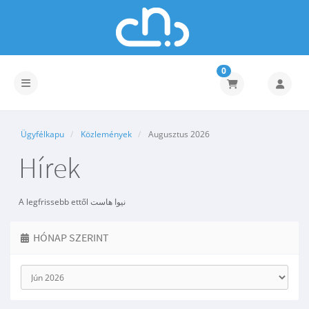
0
Váltás a navigációra
Ügyfélkapu
Közlemények
Augusztus 2026
Hírek
A legfrissebb ettől نیوا هاست
HÓNAP SZERINT