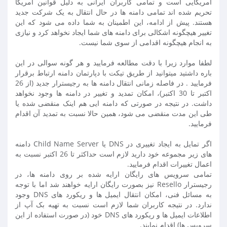
آمریکایی است و تمامی کاربران ایرانی به دلیل قوانین آمریکا
تحریم شده اند تمامی دامنه ها در حال انتقال به یک شرکت جدید
هستند. پیش از ادامه، این اطمینان به شما داده می شود که این
تغییر هیچگونه اشکالی برای دامنه های شما ایجاد نخواهد کرد و نیازی
به انجام هیچگونه اقدامی از سوی شما نیست.
لطفا موارد زیرا با دقت مطالعه فرمایید و هر گونه سوالی در این
باره داشتید میتوانید از طریق تیکت با دپارتمان دامنه ارتباط برقرار
فرمایید . در فاصله زمانی انتقال دامنه ها به رجیسترار جدید (از 26
اکتبر تا 30 اکتبر)، امکان تمدید و تغییر در دامنه ها وجود نخواهد
داشت. در نتیجه در صورتی که دامنه ایی هم اینک منقضی شده یا
طی این مدت منقضی می شود، همین حالا نسبت به تمدید آن اقدام
فرمایید.
اگر تمایل به ایجاد تغییری در DNS یا Child Name Server دامنه
های زیر مجموعه خود دارید لازم است حداکثر تا 26 اکتبر نسبت به
اعمال تغییرات اقدام فرمایید.
تمامی سرویس های رایگان ارایه شده بر روی دامنه ها، در
رجیسترار Resello نیز بصورت رایگان ارایه خواهند شد اما با توجه
به مسائل فنی، امکان انتقال ایمیل ها و ریکورد های DNS وجود
ندارد. در نتیجه کاربران شما لازم است نسبت به تهیه بک آپ از
اطلاعات ایمیل ها و ریکورد های DNS خود (در صورت استفاده از این
سرویس ها) اقدام نمایند.