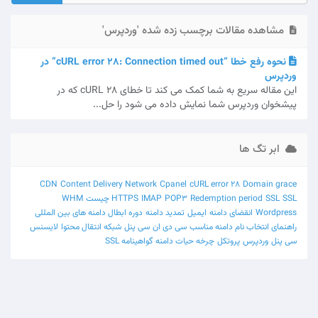
مشاهده مقالات برچسب زده شده 'وردپرس'
نحوه رفع خطا “cURL error 28: Connection timed out” در
وردپرس
این مقاله سریع به شما کمک می کند تا خطای cURL 28 که در
پیشخوان وردپرس شما نمایش داده می شود را حل...
ابر تگ ها
CDN
Content Delivery Network
Cpanel
cURL error 28
Domain grace
SSL چیست
SSL
Redemption period
POP3
IMAP
HTTPS
WHM
Wordpress
انقضای دامنه
ایمیل
تمدید دامنه
دوره ابطال دامنه های بین المللی
راهنمای انتخاب نام دامنه مناسب
سی دی ان
سی پنل
شبکه انتقال محتوا
لایسنس
سی پنل
وردپرس
پروتکل‌
چرخه حیات دامنه
گواهینامه SSL