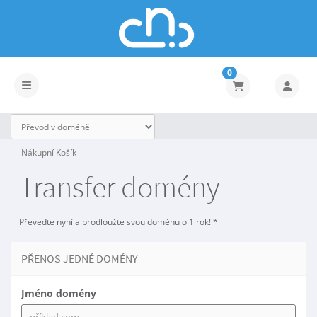
0
Přepnout navigaci
Nákupní Košík
Transfer domény
Převeďte nyní a prodloužte svou doménu o 1 rok! *
PŘENOS JEDNÉ DOMÉNY
Jméno domény