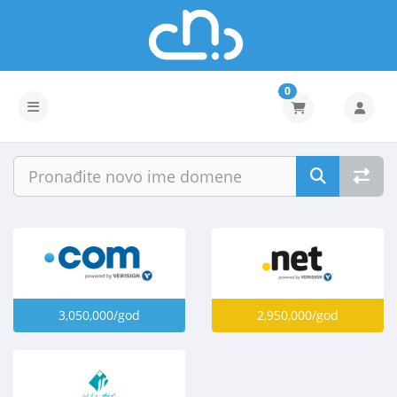
0
Prebaci navigaciju
3,050,000/god
2,950,000/god