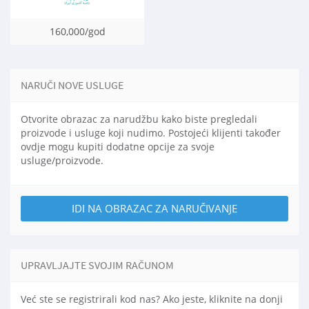
160,000/god
NARUČI NOVE USLUGE
Otvorite obrazac za narudžbu kako biste pregledali
proizvode i usluge koji nudimo. Postojeći klijenti također
ovdje mogu kupiti dodatne opcije za svoje
usluge/proizvode.
IDI NA OBRAZAC ZA NARUČIVANJE
UPRAVLJAJTE SVOJIM RAČUNOM
Već ste se registrirali kod nas? Ako jeste, kliknite na donji