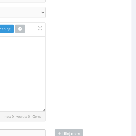
isning
lines: 0 words: 0
Gemt
Tilføj mere