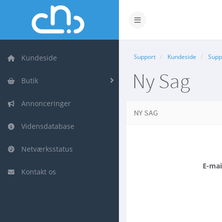
Skift navigation
Support
Kundeside
Supp
Kundeside
Ny Sag
Butik
Annonceringer
NY SAG
Vidensdatabase
Netværksstatus
E-mai
Kontakt os