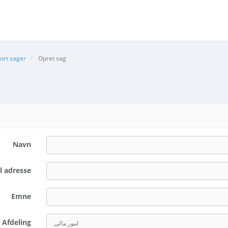
ort sager
Opret sag
Navn
l adresse
Emne
Afdeling